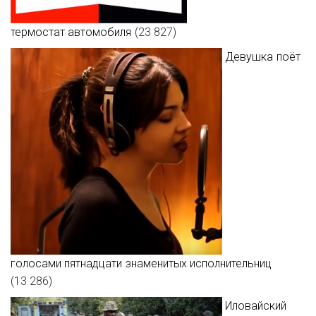
термостат автомобиля
(23 827)
Женский рюкзак
Девушка поёт
Узбекский плов
Педикюр
Мужской костюм
Выращивание роз
голосами пятнадцати знаменитых исполнительниц
(13 286)
Иловайский
Краснодар