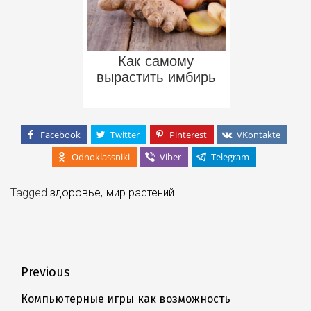
Как самому
вырастить имбирь
Facebook
Twitter
Pinterest
VKontakte
Odnoklassniki
Viber
Telegram
Tagged
здоровье
,
мир растений
Навигация
Previous
по
Компьютерные игры как возможность
Previous