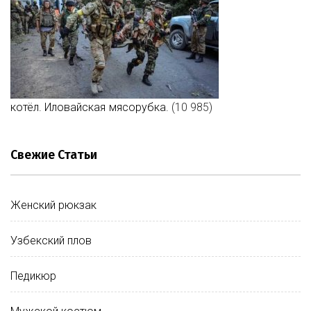
Бананы
котёл. Иловайская мясорубка.
(10 985)
Планета Земля
Свежие Статьи
Искусственный интеллект
Женский рюкзак
Массаж ног
Узбекский плов
Педикюр
Массаж