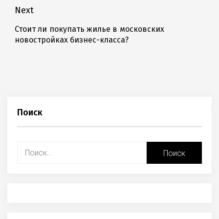
записям
post:
Next
Стоит ли покупать жилье в московских
Next
новостройках бизнес-класса?
post:
Поиск
Найти: