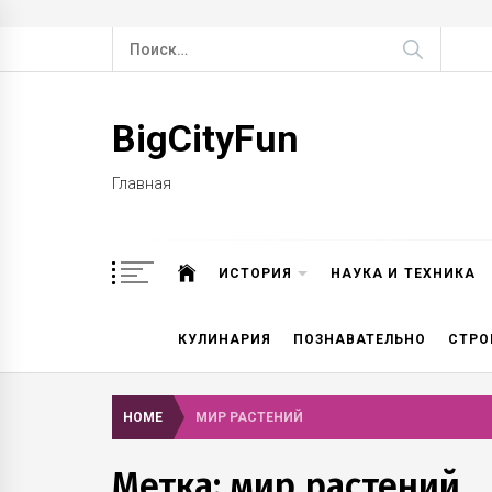
Skip
Найти:
to
content
BigCityFun
Главная
ИСТОРИЯ
НАУКА И ТЕХНИКА
КУЛИНАРИЯ
ПОЗНАВАТЕЛЬНО
СТРО
HOME
МИР РАСТЕНИЙ
Метка: мир растений