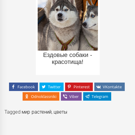
Ездовые собаки -
красотища!
Facebook
Twitter
Pinterest
VKontakte
Odnoklassniki
Viber
Telegram
Tagged
мир растений
,
цветы