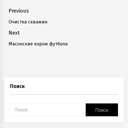
Навигация
Previous
по
Очистка скважин
Previous
записям
post:
Next
Масонские корни футбола
Next
post:
Поиск
Найти: