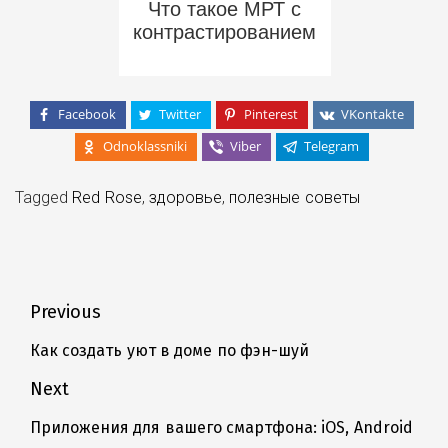
Что такое МРТ с
контрастированием
Facebook
Twitter
Pinterest
VKontakte
Odnoklassniki
Viber
Telegram
Tagged
Red Rose
,
здоровье
,
полезные советы
Навигация
Previous
по
Как создать уют в доме по фэн-шуй
Previous
записям
post:
Next
Приложения для вашего смартфона: iOS, Android
Next