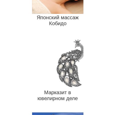
Японский массаж
Бананы
Кобидо
Планета Земля
Искусственный интеллект
Массаж ног
Марказит в
ювелирном деле
Массаж