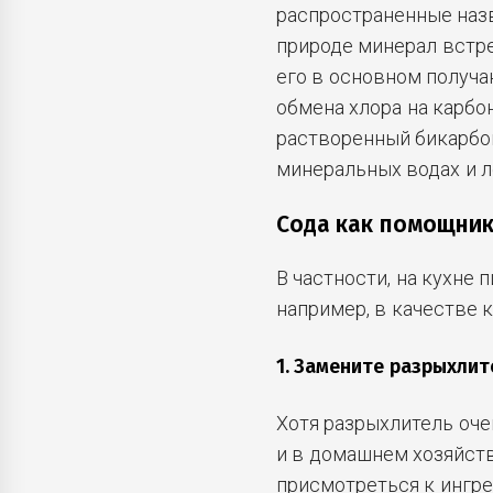
распространенные назв
природе минерал встре
его в основном получа
обмена хлора на карбон
растворенный бикарбо
минеральных водах и л
Сода как помощник
В частности, на кухне 
например, в качестве 
1. Замените разрыхли
Хотя разрыхлитель оче
и в домашнем хозяйств
присмотреться к ингр