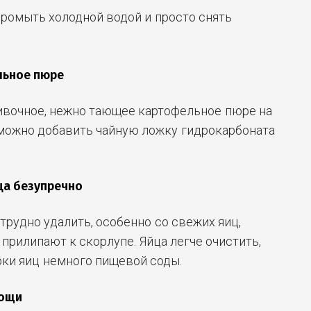
промыть холодной водой и просто снять
льное пюре
ивочное, нежно тающее картофельное пюре на
можно добавить чайную ложку гидрокарбоната
ца безупречно
трудно удалить, особенно со свежих яиц,
 прилипают к скорлупе. Яйца легче очистить,
рки яиц немного пищевой соды.
вощи