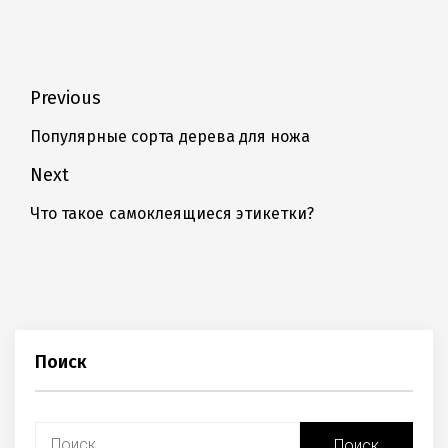
Навигация
Previous
по
Популярные сорта дерева для ножа
Previous
записям
post:
Next
Что такое самоклеящиеся этикетки?
Next
post:
Поиск
Найти: