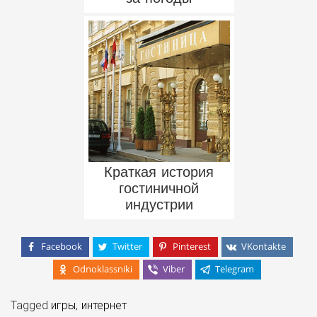
Краткая история
гостиничной
индустрии
Facebook
Twitter
Pinterest
VKontakte
Odnoklassniki
Viber
Telegram
Tagged
игры
,
интернет