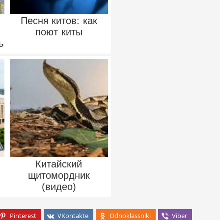
Песня китов: как
поют киты
ь
Китайский
щитомордник
(видео)
Pinterest
VKontakte
Odnoklassniki
Viber