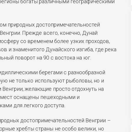
 регионы богаты различными географическими
ом природных достопримечательностей
 Венгрии. Прежде всего, конечно, Дунай
осферу со временем более узких проходов,
в и знаменитого Дунайского изгиба, где река
ьный поворот на 90 с востока на юг.
 идиллическими берегами с разнообразной
рую не только используют рыболовы, но и
и Венгрии, желающие просто отдохнуть на
х мест оснащены пешеходными и
ами для легкого доступа.
риродных достопримечательностей Венгрии –
горные хребты страны не особо велики, но