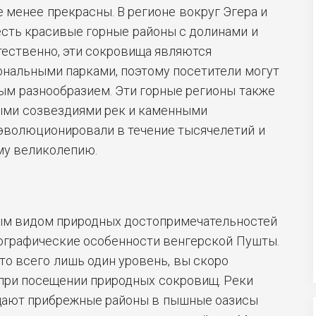
е менее прекрасны. В регионе вокруг Эгера и
сть красивые горные районы с долинами и
тественно, эти сокровища являются
ональными парками, поэтому посетители могут
ым разнообразием. Эти горные регионы также
ми созвездиями рек и каменными
 эволюционировали в течение тысячелетий и
му великолепию.
ым видом природных достопримечательностей
еографические особенности венгерской Пушты.
это всего лишь один уровень, вы скоро
 при посещении природных сокровищ. Реки
щают прибрежные районы в пышные оазисы