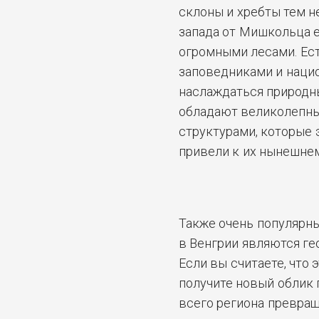
склоны и хребты тем н
запада от Мишкольца е
огромными лесами. Ес
заповедниками и наци
наслаждаться природн
обладают великолепны
структурами, которые
привели к их нынешне
Также очень популярн
в Венгрии являются г
Если вы считаете, что 
получите новый облик
всего региона превра