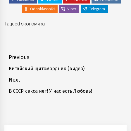
Odnoklassniki
Viber
Telegram
Tagged
экономика
Навигация
Previous
по
Китайский щитомордник (видео)
Previous
записям
post:
Next
В СССР секса нет! У нас есть Любовь!
Next
post: