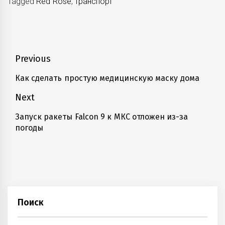
Tagged
Red Rose
,
транспорт
Навигация
Previous
по
Как сделать простую медицинскую маску дома
Previous
записям
post:
Next
Запуск ракеты Falcon 9 к МКС отложен из-за
Next
погоды
post:
Поиск