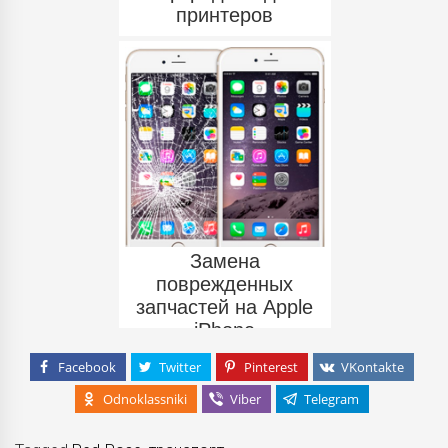
принтеров
Замена
поврежденных
запчастей на Apple
iPhone
Facebook
Twitter
Pinterest
VKontakte
Odnoklassniki
Viber
Telegram