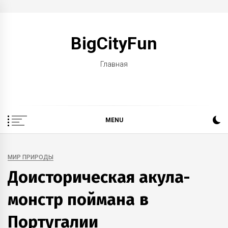
Skip
to
BigCityFun
content
Главная
MENU
МИР ПРИРОДЫ
Доисторическая акула-
монстр поймана в
Португалии