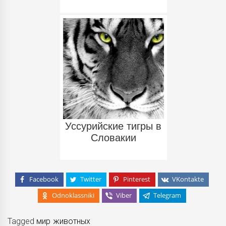
Уссурийские тигры в
Словакии
Facebook
Twitter
Pinterest
VKontakte
Odnoklassniki
Viber
Telegram
Tagged
мир животных