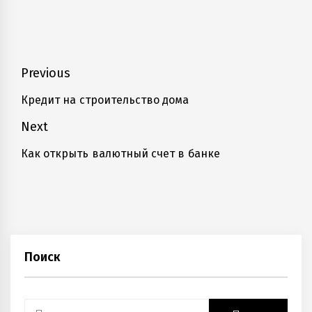
Навигация
Previous
по
Кредит на строительство дома
Previous
записям
post:
Next
Как открыть валютный счет в банке
Next
post:
Поиск
Найти: