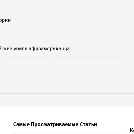
тории
ейские убили афроамериканца
Самые Просматриваемые Статьи
К