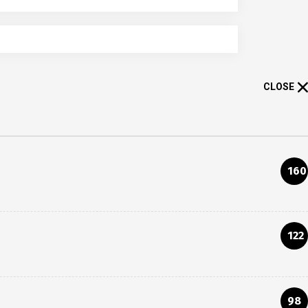
CLOSE
160
122
98