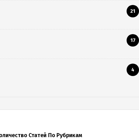
21
17
4
оличество Статей По Рубрикам